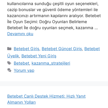
kullanıcılarına sunduğu çeşitli oyun seçenekleri,
cazip bonuslar ve güvenli ödeme yöntemleri ile
kazancınızı artırmanın kapılarını aralıyor. Betebet
İle Oyun Seçimi: Doğru Oyunları Belirleme
Betebet İle doğru oyunları seçmek, kazanma …
Devamını oku
Kategoriler
Betebet Giriş
,
Betebet Güncel Giriş
,
Betebet
Üyelik
,
Betebet Yeni Giriş
Etiketler
Betebet
,
kazanma_stratejileri
Yorum yap
Betebet Canlı Destek Hizmeti: Hızlı Yanıt
Almanın Yolları