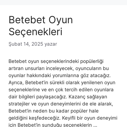
Betebet Oyun
Seçenekleri
Şubat 14, 2025
yazar
Betebet oyun seçeneklerindeki popülerliği
artıran unsurları inceleyecek, oyuncuların bu
oyunlar hakkındaki yorumlarına göz atacağız.
Ayrıca, Betebet’in sürekli olarak yenilenen oyun
seçeneklerine ve en çok tercih edilen oyunlara
dair bilgileri paylaşacağız. Kazanç sağlayan
stratejiler ve oyun deneyimlerini de ele alarak,
Betebet’in neden bu kadar popüler hale
geldiğini keşfedeceğiz. Keyifli bir oyun deneyimi
için Betebet’in sunduğu seçeneklerin …