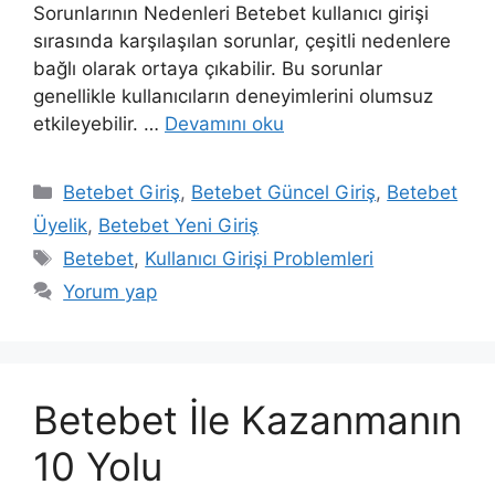
Sorunlarının Nedenleri Betebet kullanıcı girişi
sırasında karşılaşılan sorunlar, çeşitli nedenlere
bağlı olarak ortaya çıkabilir. Bu sorunlar
genellikle kullanıcıların deneyimlerini olumsuz
etkileyebilir. …
Devamını oku
Kategoriler
Betebet Giriş
,
Betebet Güncel Giriş
,
Betebet
Üyelik
,
Betebet Yeni Giriş
Etiketler
Betebet
,
Kullanıcı Girişi Problemleri
Yorum yap
Betebet İle Kazanmanın
10 Yolu