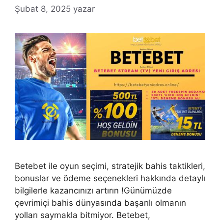
Şubat 8, 2025
yazar
Betebet ile oyun seçimi, stratejik bahis taktikleri,
bonuslar ve ödeme seçenekleri hakkında detaylı
bilgilerle kazancınızı artırın !Günümüzde
çevrimiçi bahis dünyasında başarılı olmanın
yolları saymakla bitmiyor. Betebet,