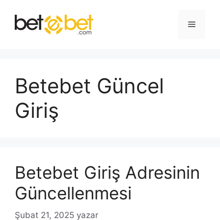
İçeriğe
atla
Menü
Betebet Güncel
Giriş
Betebet Giriş Adresinin
Güncellenmesi
Şubat 21, 2025
yazar