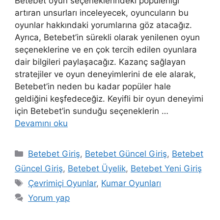
Betebet oyun seçeneklerindeki popülerliği
artıran unsurları inceleyecek, oyuncuların bu
oyunlar hakkındaki yorumlarına göz atacağız.
Ayrıca, Betebet’in sürekli olarak yenilenen oyun
seçeneklerine ve en çok tercih edilen oyunlara
dair bilgileri paylaşacağız. Kazanç sağlayan
stratejiler ve oyun deneyimlerini de ele alarak,
Betebet’in neden bu kadar popüler hale
geldiğini keşfedeceğiz. Keyifli bir oyun deneyimi
için Betebet’in sunduğu seçeneklerin …
Devamını oku
Kategoriler
Betebet Giriş
,
Betebet Güncel Giriş
,
Betebet
Güncel Giriş
,
Betebet Üyelik
,
Betebet Yeni Giriş
Etiketler
Çevrimiçi Oyunlar
,
Kumar Oyunları
Yorum yap