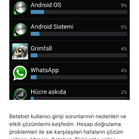
Betebet kullanıcı girişi sorunlarının nedenleri ve
etkili çözümlerini keşfedin. Hesap doğrulama
problemleri ile sık karşılaşılan hataların çözüm