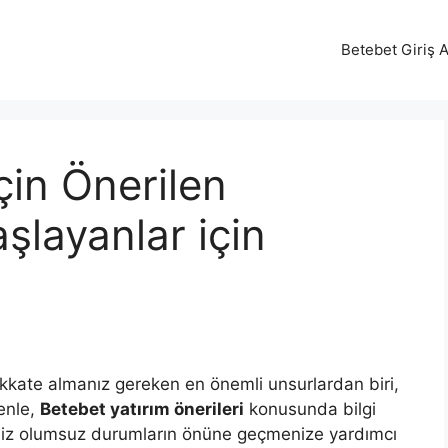
Betebet Giriş 
çin Önerilen
aşlayanlar için
kkate almanız gereken en önemli unsurlardan biri,
enle,
Betebet yatırım önerileri
konusunda bilgi
iniz olumsuz durumların önüne geçmenize yardımcı