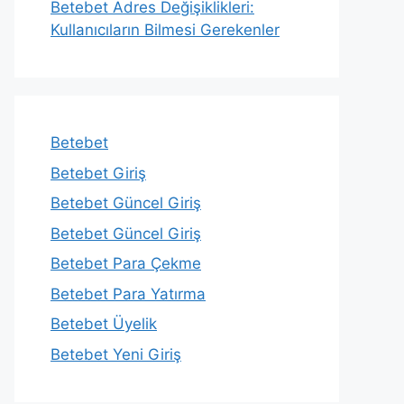
Betebet Adres Değişiklikleri:
Kullanıcıların Bilmesi Gerekenler
Betebet
Betebet Giriş
Betebet Güncel Giriş
Betebet Güncel Giriş
Betebet Para Çekme
Betebet Para Yatırma
Betebet Üyelik
Betebet Yeni Giriş