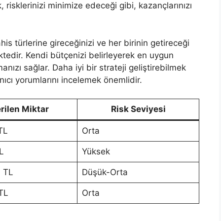
k, risklerinizi minimize edeceği gibi, kazançlarınızı
 türlerine gireceğinizi ve her birinin getireceği
tedir. Kendi bütçenizi belirleyerek en uygun
anızı sağlar. Daha iyi bir strateji geliştirebilmek
nıcı yorumlarını incelemek önemlidir.
rilen Miktar
Risk Seviyesi
TL
Orta
L
Yüksek
 TL
Düşük-Orta
TL
Orta