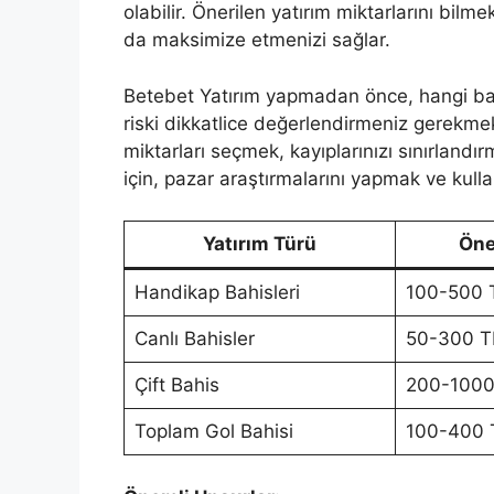
olabilir. Önerilen yatırım miktarlarını bilme
da maksimize etmenizi sağlar.
Betebet Yatırım yapmadan önce, hangi bahis
riski dikkatlice değerlendirmeniz gerekmek
miktarları seçmek, kayıplarınızı sınırlandırm
için, pazar araştırmalarını yapmak ve kulla
Yatırım Türü
Öne
Handikap Bahisleri
100-500 
Canlı Bahisler
50-300 T
Çift Bahis
200-1000
Toplam Gol Bahisi
100-400 