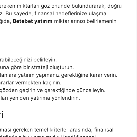
ereken miktarları göz önünde bulundurarak, doğru
iz. Bu sayede, finansal hedeflerinize ulaşma
ağıda,
Betebet yatırım
miktarlarınızı belirlemenin
abileceğinizi belirleyin.
una göre bir strateji oluşturun.
lanlara yatırım yapmanız gerektiğine karar verin.
ararlar vermekten kaçının.
k gözden geçirin ve gerektiğinde güncelleyin.
ları yeniden yatırıma yönlendirin.
i
ması gereken temel kriterler arasında; finansal