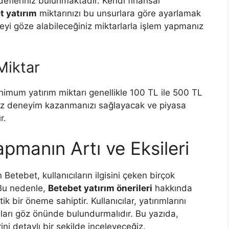
defleriniz bulunmaktadır. Kendi finansal
t yatırım
miktarınızı bu unsurlara göre ayarlamak
yi göze alabileceğiniz miktarlarla işlem yapmanız
Miktar
nimum yatırım miktarı genellikle 100 TL ile 500 TL
az deneyim kazanmanızı sağlayacak ve piyasa
r.
apmanın Artı ve Eksileri
Betebet, kullanıcıların ilgisini çeken birçok
 Bu nedenle,
Betebet yatırım önerileri
hakkında
ik bir öneme sahiptir. Kullanıcılar, yatırımlarını
jları göz önünde bulundurmalıdır. Bu yazıda,
ini detaylı bir şekilde inceleyeceğiz.