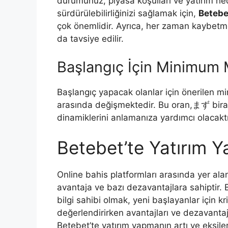
durumunuz, piyasa koşulları ve yatırım he
sürdürülebilirliğinizi sağlamak için,
Betebe
çok önemlidir. Ayrıca, her zaman kaybetme
da tavsiye edilir.
Başlangıç İçin Minimum 
Başlangıç yapacak olanlar için önerilen mi
arasında değişmektedir. Bu oran,まず bir
dinamiklerini anlamanıza yardımcı olacaktı
Betebet’te Yatırım Y
Online bahis platformları arasında yer alan 
avantaja ve bazı dezavantajlara sahiptir.
bilgi sahibi olmak, yeni başlayanlar için krit
değerlendirirken avantajları ve dezavanta
Betebet’te yatırım yapmanın artı ve eksiler