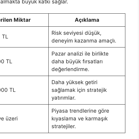
 almakta büyük katkı sağlar.
rilen Miktar
Açıklama
Risk seviyesi düşük,
 TL
deneyim kazanma amaçlı.
Pazar analizi ile birlikte
00 TL
daha büyük fırsatları
değerlendirme.
Daha yüksek getiri
000 TL
sağlamak için stratejik
yatırımlar.
Piyasa trendlerine göre
e üzeri
kıyaslama ve karmaşık
stratejiler.