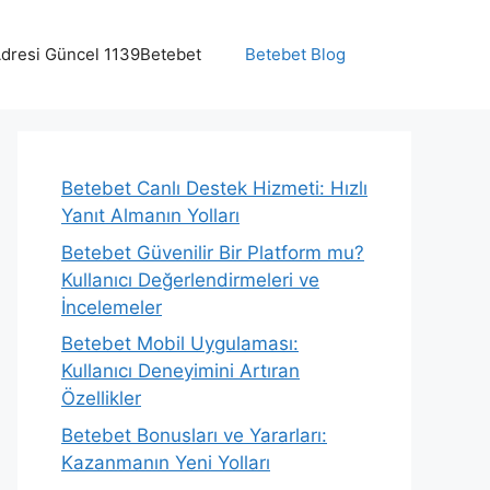
Adresi Güncel 1139Betebet
Betebet Blog
Betebet Canlı Destek Hizmeti: Hızlı
Yanıt Almanın Yolları
Betebet Güvenilir Bir Platform mu?
Kullanıcı Değerlendirmeleri ve
İncelemeler
Betebet Mobil Uygulaması:
Kullanıcı Deneyimini Artıran
Özellikler
Betebet Bonusları ve Yararları:
Kazanmanın Yeni Yolları