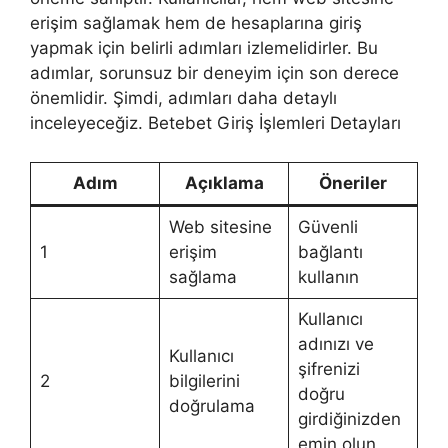
erişim sağlamak hem de hesaplarına giriş
yapmak için belirli adımları izlemelidirler. Bu
adımlar, sorunsuz bir deneyim için son derece
önemlidir. Şimdi, adımları daha detaylı
inceleyeceğiz. Betebet Giriş İşlemleri Detayları
Adım
Açıklama
Öneriler
Web sitesine
Güvenli
1
erişim
bağlantı
sağlama
kullanın
Kullanıcı
adınızı ve
Kullanıcı
şifrenizi
2
bilgilerini
doğru
doğrulama
girdiğinizden
emin olun