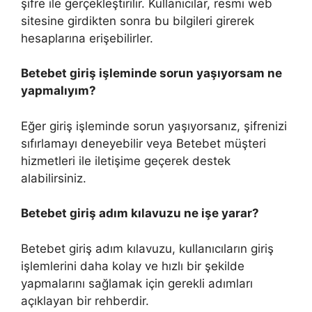
şifre ile gerçekleştirilir. Kullanıcılar, resmi web
sitesine girdikten sonra bu bilgileri girerek
hesaplarına erişebilirler.
Betebet giriş işleminde sorun yaşıyorsam ne
yapmalıyım?
Eğer giriş işleminde sorun yaşıyorsanız, şifrenizi
sıfırlamayı deneyebilir veya Betebet müşteri
hizmetleri ile iletişime geçerek destek
alabilirsiniz.
Betebet giriş adım kılavuzu ne işe yarar?
Betebet giriş adım kılavuzu, kullanıcıların giriş
işlemlerini daha kolay ve hızlı bir şekilde
yapmalarını sağlamak için gerekli adımları
açıklayan bir rehberdir.