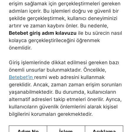
erişim sağlamak için gerçekleştirmeleri gereken
adımları içerir. Bu işlemleri doğru ve güvenli bir
şekilde gerçekleştirmek, kullanıcı deneyiminizi
artırır ve zaman kaybını önler. Bu nedenle,
Betebet giriş adım kılavuzu
ile bu sürecin nasıl
kolayca gerçekleştirileceğini öğrenmek
önemlidir.
Giriş işlemlerinde dikkat edilmesi gereken bazı
önemli unsurlar bulunmaktadır. Öncelikle,
Betebet’in
resmi web adresini kullanmak
gereklidir. Ancak, zaman zaman erişim sorunları
yaşanabilmektedir. Bu durumda, kullanıcıların
alternatif adresleri takip etmeleri önerilir. Ayrıca,
kullanıcıların güvenlik önlemlerini alarak kişisel
bilgilerini korumaları gerekmektedir.
Adım No
İşlem
Açıklama