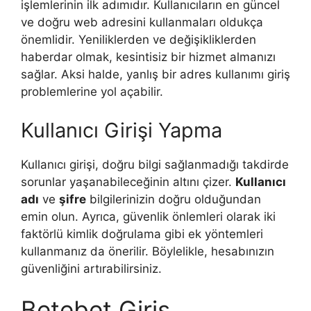
işlemlerinin ilk adımıdır. Kullanıcıların en güncel
ve doğru web adresini kullanmaları oldukça
önemlidir. Yeniliklerden ve değişikliklerden
haberdar olmak, kesintisiz bir hizmet almanızı
sağlar. Aksi halde, yanlış bir adres kullanımı giriş
problemlerine yol açabilir.
Kullanıcı Girişi Yapma
Kullanıcı girişi, doğru bilgi sağlanmadığı takdirde
sorunlar yaşanabileceğinin altını çizer.
Kullanıcı
adı
ve
şifre
bilgilerinizin doğru olduğundan
emin olun. Ayrıca, güvenlik önlemleri olarak iki
faktörlü kimlik doğrulama gibi ek yöntemleri
kullanmanız da önerilir. Böylelikle, hesabınızın
güvenliğini artırabilirsiniz.
Betebet Giriş