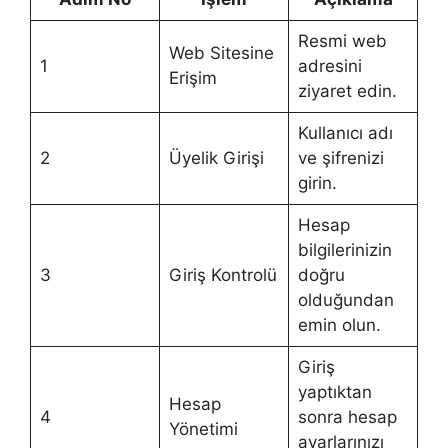
Resmi web
Web Sitesine
1
adresini
Erişim
ziyaret edin.
Kullanıcı adı
2
Üyelik Girişi
ve şifrenizi
girin.
Hesap
bilgilerinizin
3
Giriş Kontrolü
doğru
olduğundan
emin olun.
Giriş
yaptıktan
Hesap
4
sonra hesap
Yönetimi
ayarlarınızı