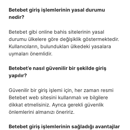
Betebet giriş işlemlerinin yasal durumu
nedir?
Betebet gibi online bahis sitelerinin yasal
durumu ülkelere göre değişiklik göstermektedir.
Kullanıcıların, bulundukları ülkedeki yasalara
uymaları önemlidir.
Betebet’e nasıl güvenilir bir şekilde giriş
yapılır?
Güvenilir bir giriş işlemi için, her zaman resmi
Betebet web sitesini kullanmalı ve bilgilere
dikkat etmelisiniz. Ayrıca gerekli güvenlik
önlemlerini almanızı öneririz.
Betebet giriş işlemlerinin sağladığı avantajlar