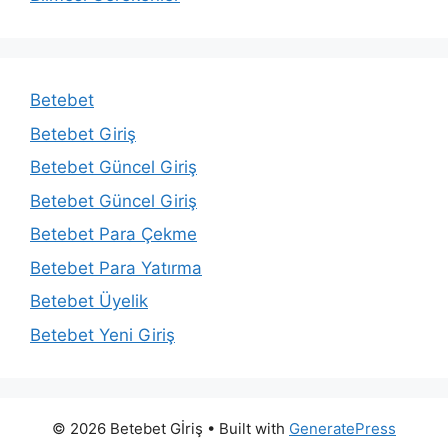
Betebet
Betebet Giriş
Betebet Güncel Giriş
Betebet Güncel Giriş
Betebet Para Çekme
Betebet Para Yatırma
Betebet Üyelik
Betebet Yeni Giriş
© 2026 Betebet Gİriş
• Built with
GeneratePress